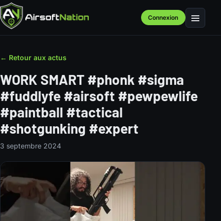
Connexion
Menu
← Retour aux actus
WORK SMART #phonk #sigma
#fuddlyfe #airsoft #pewpewlife
#paintball #tactical
#shotgunking #expert
3 septembre 2024