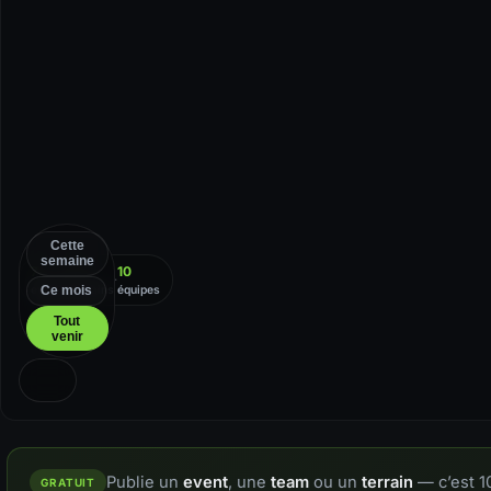
Cette
semaine
7
7
10
·
·
events
terrains
équipes
Ce mois
Tout
venir
Rechercher sur la carte
Publie un
event
, une
team
ou un
terrain
— c’est 1
GRATUIT