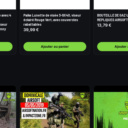
e avec 4
Paike Lunette de visée 3-9X40, viseur
BOUTEILLE DE GAZ 
éclairé Rouge Vert, avec couvercles
REPLIQUES AIRSOFT
iseur
rabattables
13,79 €
inny
39,99 €
Ajouter au panier
Ajouter 