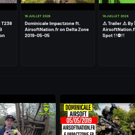
18 JUILLET 2026
18 JUILLET 2026
t T238
Dominicale Impactzone ft.
⚠️ Trailer ⚠️ By
BB
AirsoftNation.fr on Delta Zone
AirsoftNation.f
ion
2019-05-05
Spot !!⛔!!