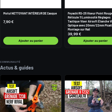
Motul NETTOYANT INTÉRIEUR DE Casque
Feyachi RS-25 Viseur Point Roug
Réticule 11 Luminosité Réglages
Tactique Viser Airsoft Étanche V
7,90 €
Optique avec 20mm/22mm Picat
Montage sur Rail
39,99 €
Ajouter au panier
Ajouter au panier
COMMUNAUTÉ
Actus & guides