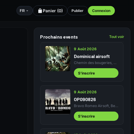
Panier (
0
)
Publier
Connexion
FR
Prochains events
Tout voir
9 Août 2026
Dominical airsoft
Chemin des bougeries, Perrignier
S'inscrire
9 Août 2026
OP090826
Bravo Romeo Airsoft, Bere Regis, Dorset…
S'inscrire