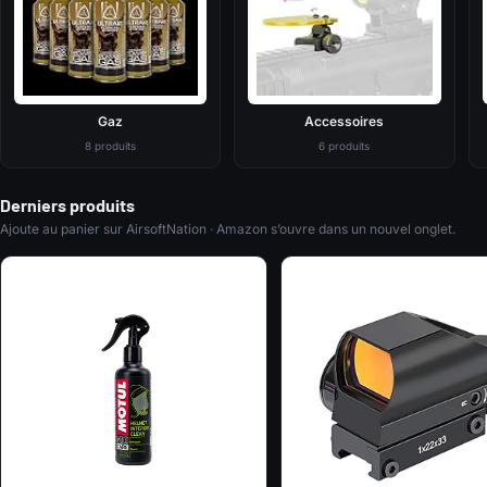
Gaz
Accessoires
8 produits
6 produits
Derniers produits
Ajoute au panier sur AirsoftNation · Amazon s’ouvre dans un nouvel onglet.