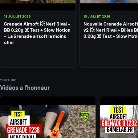
18 JUILLET 2026
18 JUILLET 2026
Grenade Airsoft 💥 Nerf Rival +
Nouvelle Grenade Airsof
BB 0,20g ☠️ Test + Slow Motion
v2 💥 Nerf Rival + Billes 
– La Grenade airsoft la moins
0,20g ☠️ Test + Slow Mot
cher
YOUTUBE
Vidéos à l’honneur