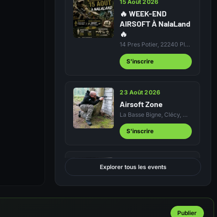
15 Août 2026
🔥 WEEK-END
AIRSOFT À NalaLand
🔥
14 Pres Potier, 22240 Plurien, France
S'inscrire
23 Août 2026
Airsoft Zone
La Basse Bigne, Clécy, Caen, Calvados,…
S'inscrire
23 Août 2026
Explorer tous les events
Airsoft Zone
La Basse Bigne, Clécy, Caen, Calvados,…
S'inscrire
Publier