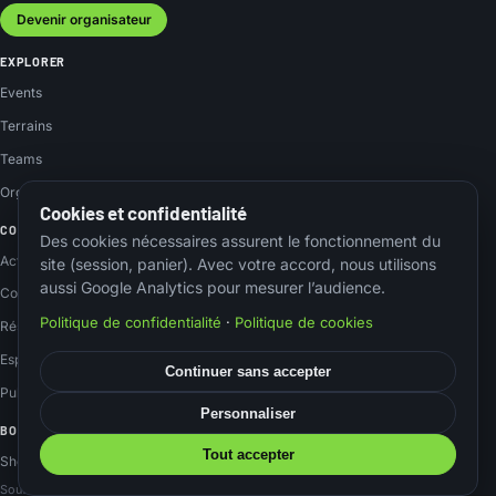
Devenir organisateur
EXPLORER
Events
Terrains
Teams
Organisateurs
Cookies et confidentialité
COMMUNAUTÉ
Des cookies nécessaires assurent le fonctionnement du
Actus
site (session, panier). Avec votre accord, nous utilisons
aussi Google Analytics pour mesurer l’audience.
Contact
Politique de confidentialité
·
Politique de cookies
Réseaux sociaux
Espace membre
Continuer sans accepter
Publier un event
Personnaliser
BOUTIQUE
Tout accepter
Shop Amazon
Soutenez le site via nos liens Amazon, sans surcoût.