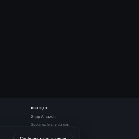
BOUTIQUE
Shop Amazon
Soutenez le site via nos
liens Amazon, sans
surcoût.
Continuer sans accepter