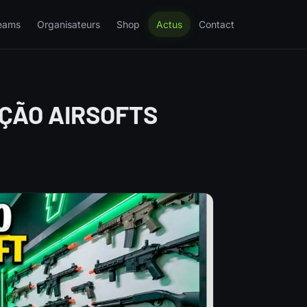
eams
Organisateurs
Shop
Actus
Contact
EÇÃO AIRSOFTS