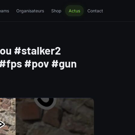
eams
Organisateurs
Shop
Actus
Contact
you #stalker2
 #fps #pov #gun