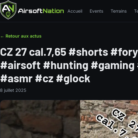
Accueil
Events
Terrains
T
← Retour aux actus
CZ 27 cal.7,65 #shorts #for
#airsoft #hunting #gaming
#asmr #cz #glock
8 juillet 2025