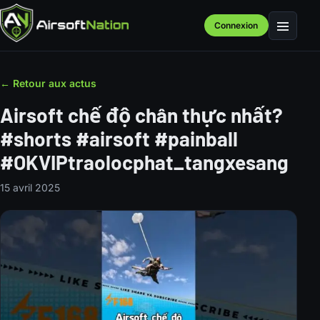
Connexion
Menu
← Retour aux actus
Airsoft chế độ chân thực nhất?
#shorts #airsoft #painball
#OKVIPtraolocphat_tangxesang
15 avril 2025