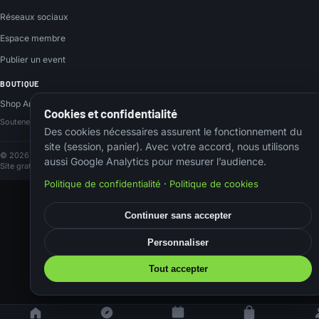
Réseaux sociaux
Espace membre
Publier un event
BOUTIQUE
Shop Amazon
Cookies et confidentialité
Soutenez le site via nos liens Amazon, sans surcoût.
Des cookies nécessaires assurent le fonctionnement du
site (session, panier). Avec votre accord, nous utilisons
© 2026 Airsoftnation
aussi Google Analytics pour mesurer l’audience.
Site gratuit · Affiliation Amazon
·
Cookies
Politique de confidentialité
·
Politique de cookies
Continuer sans accepter
Personnaliser
Tout accepter