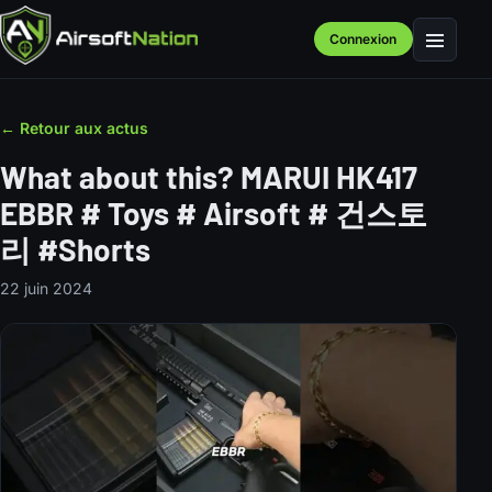
Connexion
Menu
← Retour aux actus
What about this? MARUI HK417
EBBR # Toys # Airsoft # 건스토
리 #Shorts
22 juin 2024