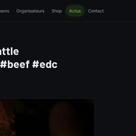
eams
Organisateurs
Shop
Actus
Contact
ttle
 #beef #edc