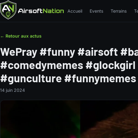
Accueil
Events
Terrains
T
← Retour aux actus
WePray #funny #airsoft #ba
#comedymemes #glockgirl
#gunculture #funnymemes
14 juin 2024