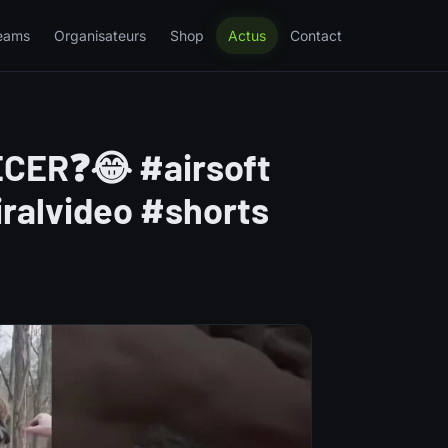
eams
Organisateurs
Shop
Actus
Contact
CER❓😂 #airsoft
iralvideo #shorts