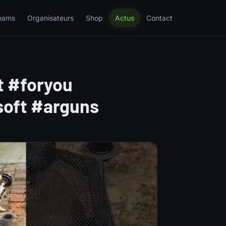
eams
Organisateurs
Shop
Actus
Contact
t #foryou
soft #arguns