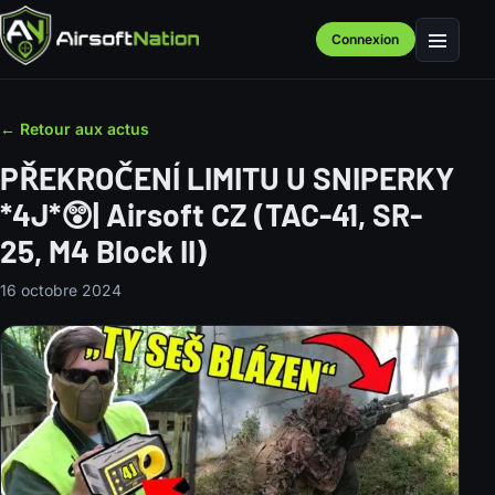
Connexion
Menu
← Retour aux actus
PŘEKROČENÍ LIMITU U SNIPERKY
*4J*😲| Airsoft CZ (TAC-41, SR-
25, M4 Block II)
16 octobre 2024