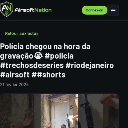
Connexion
Menu
← Retour aux actus
Polícia chegou na hora da
gravação😭 #policia
#trechosdeseries #riodejaneiro
#airsoft ##shorts
21 février 2025