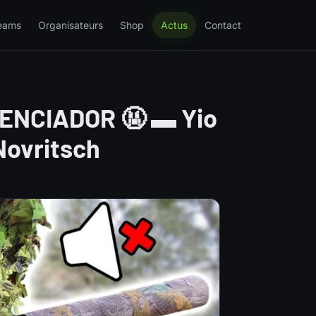
eams
Organisateurs
Shop
Actus
Contact
ILENCIADOR 🤬 ▬ Yio
Novritsch