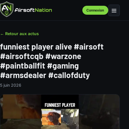
Connexion
Menu
← Retour aux actus
funniest player alive #airsoft
#airsoftcqb #warzone
#paintballfit #gaming
#armsdealer #callofduty
5 juin 2026