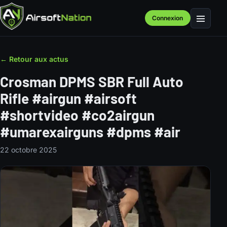
Connexion
Menu
← Retour aux actus
Crosman DPMS SBR Full Auto
Rifle #airgun #airsoft
#shortvideo #co2airgun
#umarexairguns #dpms #air
22 octobre 2025