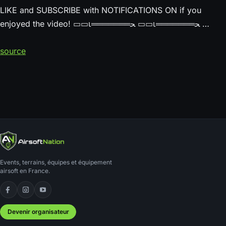
LIKE and SUBSCRIBE with NOTIFICATIONS ON if you
enjoyed the video! ▭▭ι═══════ﺤ ▭▭ι═══════ﺤ …
source
Events, terrains, équipes et équipement
airsoft en France.
Facebook
Instagram
YouTube
Devenir organisateur