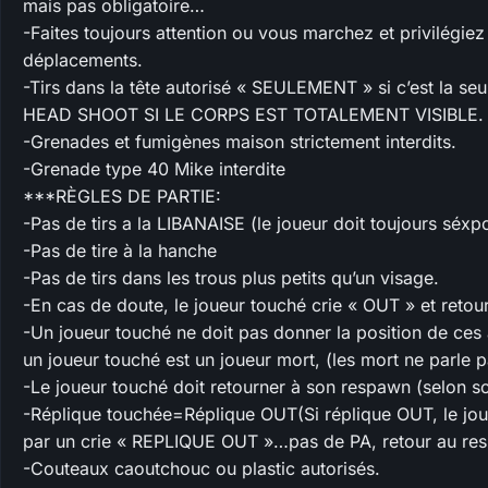
mais pas obligatoire…
-Faites toujours attention ou vous marchez et privilégiez
déplacements.
-Tirs dans la tête autorisé « SEULEMENT » si c’est la se
HEAD SHOOT SI LE CORPS EST TOTALEMENT VISIBLE.
-Grenades et fumigènes maison strictement interdits.
-Grenade type 40 Mike interdite
***RÈGLES DE PARTIE:
-Pas de tirs a la LIBANAISE (le joueur doit toujours séxpos
-Pas de tire à la hanche
-Pas de tirs dans les trous plus petits qu’un visage.
-En cas de doute, le joueur touché crie « OUT » et reto
-Un joueur touché ne doit pas donner la position de ces
un joueur touché est un joueur mort, (les mort ne parle p
-Le joueur touché doit retourner à son respawn (selon sc
-Réplique touchée=Réplique OUT(Si réplique OUT, le joue
par un crie « REPLIQUE OUT »…pas de PA, retour au re
-Couteaux caoutchouc ou plastic autorisés.