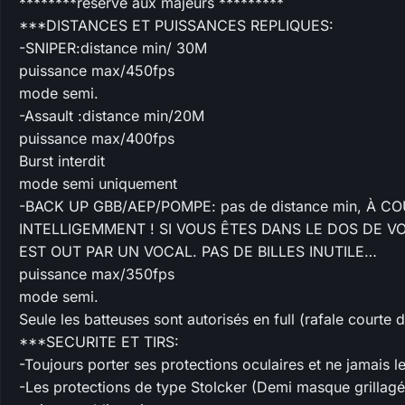
********réservé aux majeurs *********
***DISTANCES ET PUISSANCES REPLIQUES:
-SNIPER:distance min/ 30M
puissance max/450fps
mode semi.
-Assault :distance min/20M
puissance max/400fps
Burst interdit
mode semi uniquement
-BACK UP GBB/AEP/POMPE: pas de distance min, À C
INTELLIGEMMENT ! SI VOUS ÊTES DANS LE DOS DE VO
EST OUT PAR UN VOCAL. PAS DE BILLES INUTILE…
puissance max/350fps
mode semi.
Seule les batteuses sont autorisés en full (rafale court
***SECURITE ET TIRS:
-Toujours porter ses protections oculaires et ne jamais le
-Les protections de type Stolcker (Demi masque grillagé