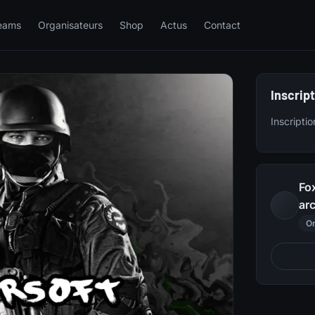
eams
Organisateurs
Shop
Actus
Contact
Inscrip
Inscripti
Fo
arc
Or