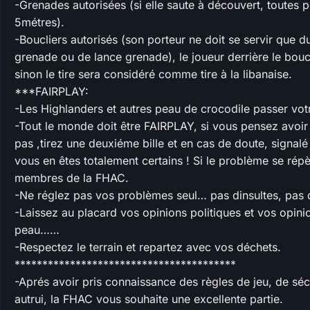
-Grenades autorisées (si elle saute à découvert, toutes
5métres).
-Boucliers autorisés (son porteur ne doit se servir que d
grenade ou de lance grenade), le joueur derrière le boucl
sinon le tire sera considéré comme tire à la libanaise.
***FAIRPLAY:
-Les Highlanders et autres peau de crocodile passer vot
-Tout le monde doit être FAIRPLAY, si vous pensez avoir t
pas ,tirez une deuxiéme bille et en cas de doute, signalé
vous en êtes totalement certains ! Si le problème se répè
membres de la FHAC.
-Ne réglez pas vos problèmes seul… pas dinsultes, pas 
-Laissez au placard vos opinions politiques et vos opinio
peau……
-Respectez le terrain et repartez avec vos déchets.
****************************************
-Aprés avoir pris connaissance des règles de jeu, de sé
autrui, la FHAC vous souhaite une excellente partie.