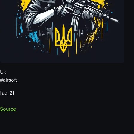
Uk
#airsoft
[ad_2]
Source