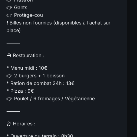
👉 Gants
👉 Protège-cou
❗ Billes non fournies (disponibles à l’achat sur
place)
⸻
🍔 Restauration :
* Menu midi : 10€
👉 2 burgers + 1 boisson
* Ration de combat 24h : 13€
* Pizza : 9€
👉 Poulet / 6 fromages / Végétarienne
⸻
⏰ Horaires :
* Ouverture du terrain : 8h30