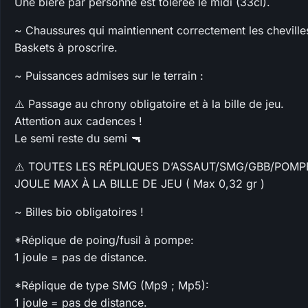
Une bière par personne est tolérée le midi (33cl).
~ Chaussures qui maintiennent correctement les chevilles
Baskets à proscrire.
~ Puissances admises sur le terrain :
⚠️ Passage au chrony obligatoire et à la bille de jeu.
Attention aux cadences !
Le semi reste du semi 🔫
⚠️ TOUTES LES RÉPLIQUES D’ASSAUT/SMG/GBB/POMP
JOULE MAX À LA BILLE DE JEU ( Max 0,32 gr )
~ Billes bio obligatoires !
*Réplique de poing/fusil à pompe:
1 joule = pas de distance.
*Réplique de type SMG (Mp9 ; Mp5):
1 joule = pas de distance.