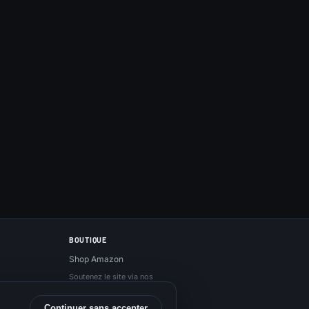
BOUTIQUE
Shop Amazon
Soutenez le site via nos
liens Amazon, sans
surcoût.
Continuer sans accepter