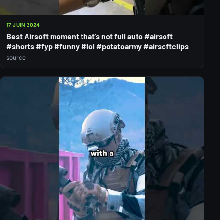
17 JUIN 2024
Best Airsoft moment that’s not full auto #airsoft
#shorts #fyp #funny #lol #potatoarmy #airsoftclips
source