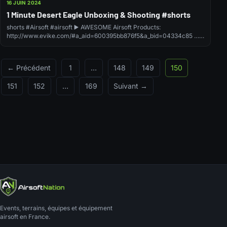
16 JUIN 2024
1 Minute Desert Eagle Unboxing & Shooting #shorts
shorts #Airsoft #airsoft ▶️ AWESOME Airsoft Products:
http://www.evike.com/#a_aid=600395bb876f5&a_bid=04334c85 …
source
← Précédent
1
…
148
149
150
151
152
…
169
Suivant →
Events, terrains, équipes et équipement
airsoft en France.