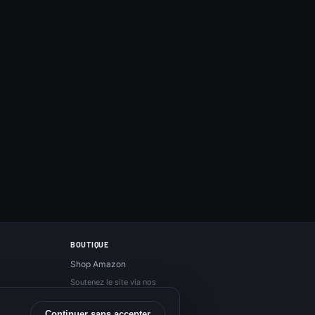
BOUTIQUE
Shop Amazon
Soutenez le site via nos
liens Amazon, sans
surcoût.
Continuer sans accepter