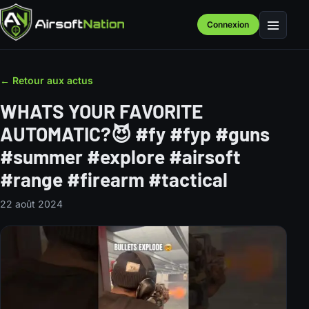
Connexion
Menu
← Retour aux actus
WHATS YOUR FAVORITE
AUTOMATIC?😈 #fy #fyp #guns
#summer #explore #airsoft
#range #firearm #tactical
22 août 2024