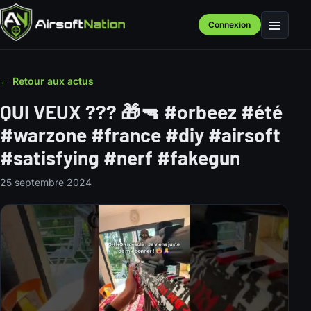
Connexion
Menu
← Retour aux actus
QUI VEUX ??? 🎁🔫 #orbeez #été
#warzone #france #diy #airsoft
#satisfying #nerf #fakegun
25 septembre 2024