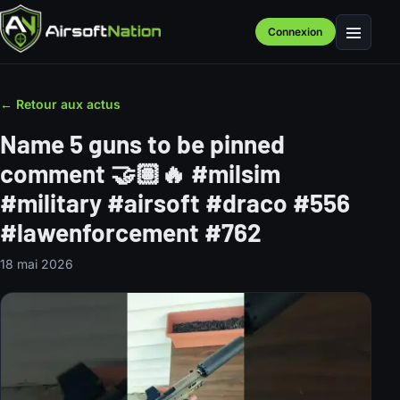
Connexion
Menu
← Retour aux actus
Name 5 guns to be pinned
comment 🤝🏽🔥 #milsim
#military #airsoft #draco #556
#lawenforcement #762
18 mai 2026