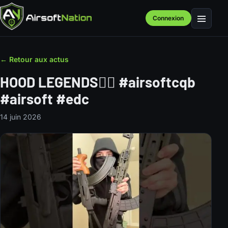
Connexion
Menu
← Retour aux actus
HOOD LEGENDS😮‍💨 #airsoftcqb
#airsoft #edc
14 juin 2026