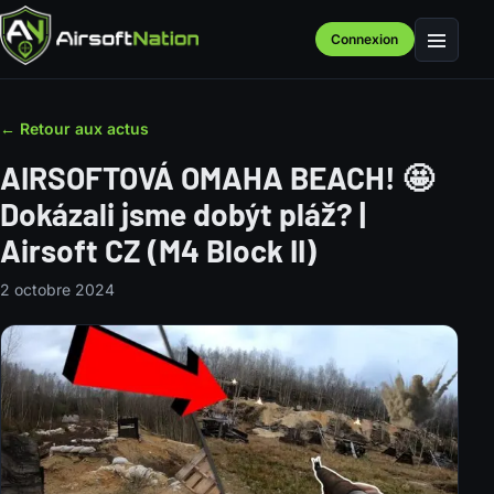
Connexion
Menu
← Retour aux actus
AIRSOFTOVÁ OMAHA BEACH! 🤩
Dokázali jsme dobýt pláž? |
Airsoft CZ (M4 Block II)
2 octobre 2024