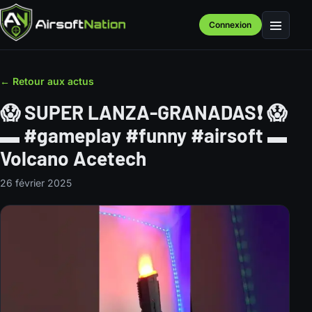
Connexion
Menu
← Retour aux actus
😱 SUPER LANZA-GRANADAS❗️ 😱
▬ #gameplay #funny #airsoft ▬
Volcano Acetech
26 février 2025