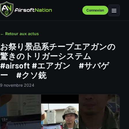
Connexion
Menu
← Retour aux actus
お祭り景品系チープエアガンの
驚きのトリガーシステム
#airsoft #エアガン #サバゲ
ー #クソ銃
9 novembre 2024