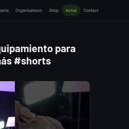
eams
Organisateurs
Shop
Actus
Contact
quipamiento para
 más #shorts