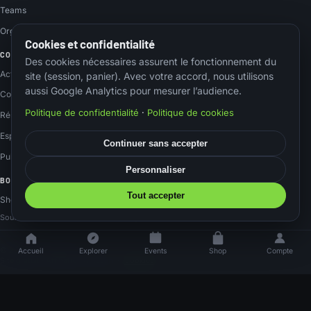
Teams
Organisateurs
Cookies et confidentialité
COMMUNAUTÉ
Des cookies nécessaires assurent le fonctionnement du
Actus
site (session, panier). Avec votre accord, nous utilisons
aussi Google Analytics pour mesurer l’audience.
Contact
Politique de confidentialité
·
Politique de cookies
Réseaux sociaux
Espace membre
Continuer sans accepter
Publier un event
Personnaliser
BOUTIQUE
Tout accepter
Shop Amazon
Soutenez le site via nos liens Amazon, sans surcoût.
© 2026 Airsoftnation
Accueil
Explorer
Events
Shop
Compte
Site gratuit · Affiliation Amazon
·
Cookies