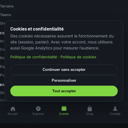
Terrains
Teams
Organisateurs
Cookies et confidentialité
COMMUNAUTÉ
Des cookies nécessaires assurent le fonctionnement du
Actus
site (session, panier). Avec votre accord, nous utilisons
aussi Google Analytics pour mesurer l’audience.
Contact
Politique de confidentialité
·
Politique de cookies
Réseaux sociaux
Espace membre
Continuer sans accepter
Publier un event
Personnaliser
BOUTIQUE
Tout accepter
Shop Amazon
Soutenez le site via nos liens Amazon, sans surcoût.
© 2026 Airsoftnation
Accueil
Explorer
Events
Shop
Compte
Site gratuit · Affiliation Amazon
·
Cookies