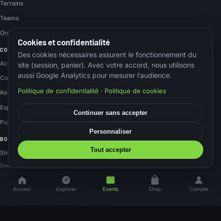
Terrains
Teams
Organisateurs
Cookies et confidentialité
COMMUNAUTÉ
Des cookies nécessaires assurent le fonctionnement du
Actus
site (session, panier). Avec votre accord, nous utilisons
aussi Google Analytics pour mesurer l’audience.
Contact
Politique de confidentialité
·
Politique de cookies
Réseaux sociaux
Espace membre
Continuer sans accepter
Publier un event
Personnaliser
BOUTIQUE
Tout accepter
Shop Amazon
Soutenez le site via nos liens Amazon, sans surcoût.
© 2026 Airsoftnation
Accueil
Explorer
Events
Shop
Compte
Site gratuit · Affiliation Amazon
·
Cookies