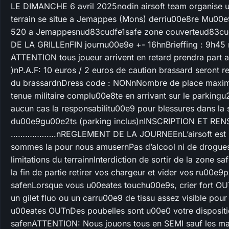
LE DIMANCHE 6 avril 2025nodin airsoft team organise une
terrain se situe a Jemappes (Mons) derriu00e8re Mu00e
520 a Jemappesnud83cudfe1safe zone couverteud83c
DE LA GRILLEnFIN journu00e9e +- 16hnBrieffing : 9h45
ATTENTION tous joueur arrivent en retard prendra part a 
)nP.A.F: 10 euros / 2 euros de caution brassard seront ren
du brassardnDress code : NONnNombre de place maxi
tenue militaire complu00e8te en arrivant sur le parking
aucun cas la responsabilitu00e9 pour blessures dans la s
du00e9gu00e2ts (parking inclus)nINSCRIPTION ET 
……………….nREGLEMENT DE LA JOURNEEnL’airsoft est un j
sommes la pour nous amusernPas d’alcool ni de drogues
limitations du terrainnInterdiction de sortir de la zone s
la fin de partie retirer vos chargeur et vider vos ru00e9
safenLorsque vous u00eates touchu00e9s, crier fort OUT
un gilet fluo ou un carru00e9 de tissu assez visible pour
u00eates OUTnDes poubelles sont u00e0 votre disposition
safenATTENTION: Nous jouons tous en SEMI sauf les m