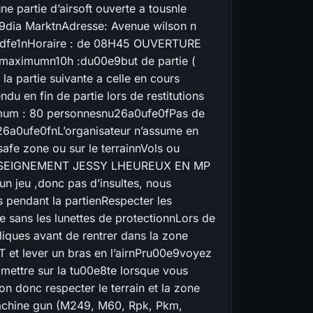
 partie d’airsoft ouverte a tousnle
9dia MarktnAdresse: Avenue wilson n
udfe1nHoraire : de 08H45 OUVERTURE
 maximumn10h :du00e9but de partie (
la partie suivante a celle en cours
du en fin de partie lors de restitutions
mum : 80 personnesnu26a0ufe0fPas de
u26a0ufe0fnL’organisateur n’assume en
afe zone ou sur le terrainnVols ou
RENSEIGNEMENT JESSY LHEUREUX EN MP
eu ,donc pas d’insultes, nous
 pendant la partienRespecter les
afe sans les lunettes de protectionnLors de
pliques avant de rentrer dans la zone
 et lever un bras en l’airnPru00e9voyez
 mettre sur la tu00e8te lorsque vous
 donc respecter le terrain et la zone
achine gun (M249, M60, Rpk, Pkm,