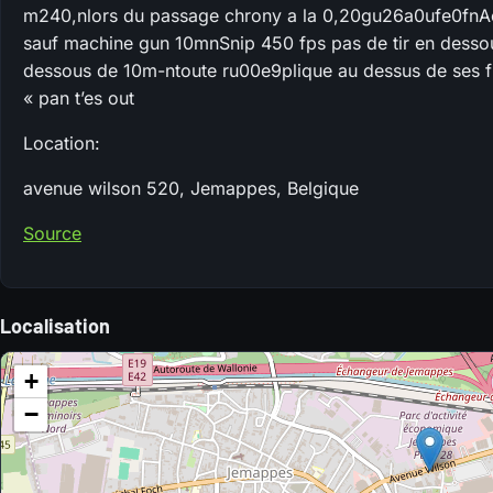
m240,nlors du passage chrony a la 0,20gu26a0ufe0fnAe
sauf machine gun 10mnSnip 450 fps pas de tir en desso
dessous de 10m-ntoute ru00e9plique au dessus de ses f
« pan t’es out
Location:
avenue wilson 520, Jemappes, Belgique
Source
Localisation
+
−