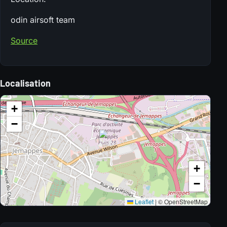
odin airsoft team
Source
Localisation
+
−
+
−
Leaflet
|
© OpenStreetMap