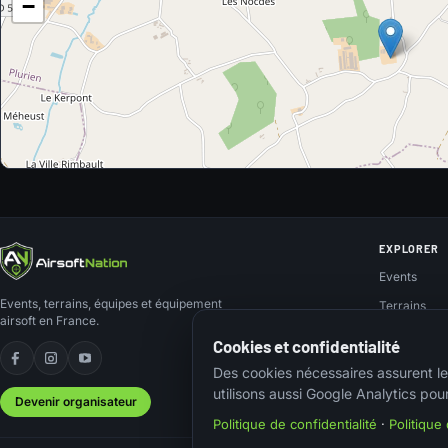
−
EXPLORER
Events
Events, terrains, équipes et équipement
Terrains
airsoft en France.
Teams
Cookies et confidentialité
Organisateu
Facebook
Instagram
YouTube
Des cookies nécessaires assurent le
utilisons aussi Google Analytics pou
Devenir organisateur
Politique de confidentialité
·
Politique