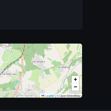
+
−
Leaflet
|
© OpenStreetMap