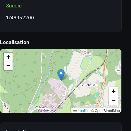
Source
1746952200
Localisation
+
−
+
−
Leaflet
|
© OpenStreetMap