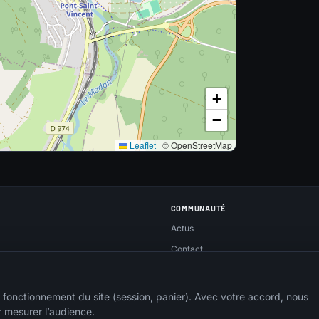
+
−
Leaflet
|
© OpenStreetMap
COMMUNAUTÉ
Actus
Contact
Réseaux sociaux
rs
Espace membre
 fonctionnement du site (session, panier). Avec votre accord, nous
r mesurer l’audience.
Publier un event