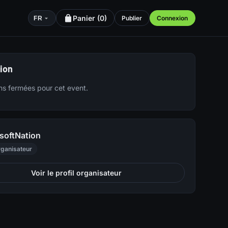
Panier (
0
)
Publier
Connexion
FR
tion
ons fermées pour cet event.
rsoftNation
ganisateur
Voir le profil organisateur