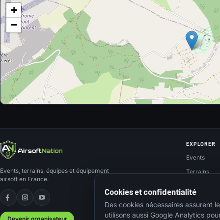
+
−
EXPLORER
Events
Events, terrains, équipes et équipement
Terrains
airsoft en France.
Teams
Cookies et confidentialité
Organisateu
Facebook
Instagram
YouTube
Des cookies nécessaires assurent le
utilisons aussi Google Analytics pou
Devenir organisateur