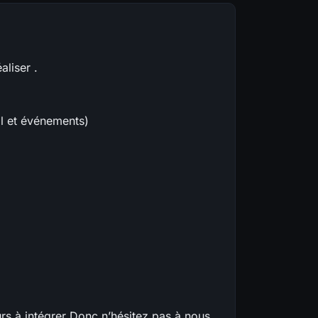
aliser .
l et événements)
rs à intégrer Donc n’hésitez pas à nous